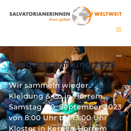
Zum
Inhalt
springen
Kleidersammlung 2023
Wir sammeln wieder
Kleidung & Co in Horrem
Samstag, 30. September 2023
von 8:00 Uhr bis 13:00 Uhr
Kloster in Kerpen-Horrem