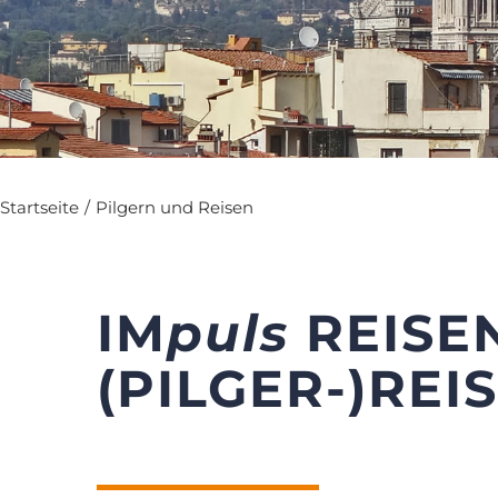
Startseite
/
Pilgern und Reisen
IM
puls
REISE
(PILGER-)REI