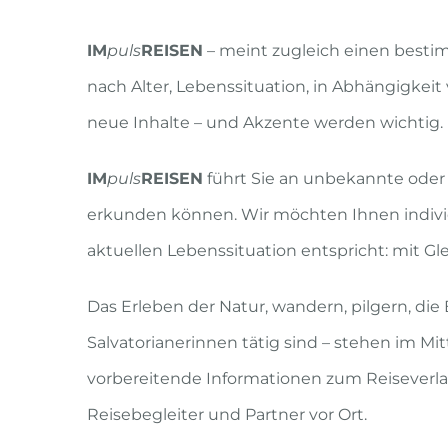
IM
puls
REISEN
– meint zugleich einen besti
nach Alter, Lebenssituation, in Abhängigkei
neue Inhalte – und Akzente werden wichtig.
IM
puls
REISEN
führt Sie an unbekannte oder
erkunden können. Wir möchten Ihnen individ
aktuellen Lebenssituation entspricht: mit Gl
Das Erleben der Natur, wandern, pilgern, di
Salvatorianerinnen tätig sind – stehen im M
vorbereitende Informationen zum Reiseverlau
Reisebegleiter und Partner vor Ort.