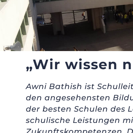
„Wir wissen n
Awni Bathish ist Schullei
den angesehensten Bildun
der besten Schulen des L
schulische Leistungen m
Zukunftskompetenzen. Dur