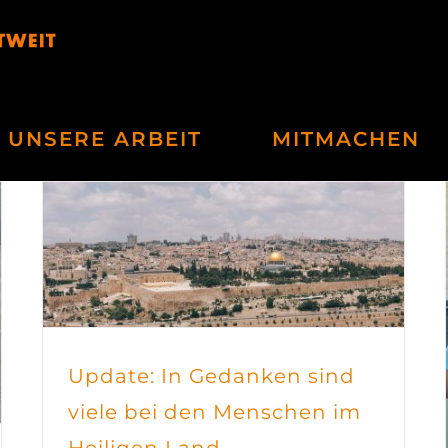
UNSERE ARBEIT
MITMACHEN
Update: In Gedanken sind
viele bei den Menschen im
Heiligen Land