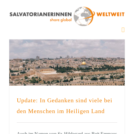
Zum
Inhalt
springen
Update: In Gedanken sind viele bei
den Menschen im Heiligen Land
Auch im Namen von Sr. Hildegard aus Beit Emmaus