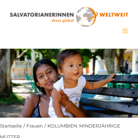
Zum
Inhalt
springen
Startseite
/
Frauen
/
KOLUMBIEN: MINDERJÄHRIGE
MÜTTER