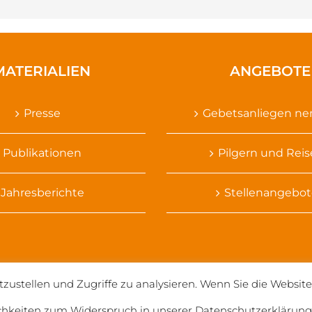
MATERIALIEN
ANGEBOTE
Presse
Gebetsanliegen n
Publikationen
Pilgern und Rei
Jahresberichte
Stellenangebot
tzustellen und Zugriffe zu analysieren. Wenn Sie die Websi
© 2020 Salvatorianerinnen weltweit
chkeiten zum Widerspruch in unserer Datenschutzerklärung