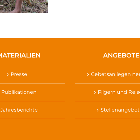
MATERIALIEN
ANGEBOTE
Presse
Gebetsanliegen n
Publikationen
Pilgern und Rei
Jahresberichte
Stellenangebot