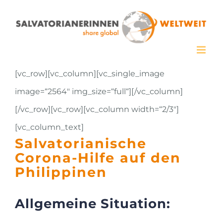
Zum
Inhalt
springen
[vc_row][vc_column][vc_single_image
image=“2564″ img_size=“full“][/vc_column]
[/vc_row][vc_row][vc_column width=“2/3″]
[vc_column_text]
Salvatorianische
Corona-Hilfe auf den
Philippinen
Allgemeine Situation: