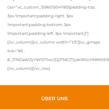
css=“.vc_custom_1596015041183{padding-top:
3px !important;padding-right: 3px
!important;padding-bottom: 3px
!important;padding-left: 3px !important;}“]
[/vc_column][vc_column width=“1/3″][vc_gmaps
link=“#E-
8_JTNDaWZyYW1lJTIwc3JjJTNEJTIyaHR0cHMlM0
[/vc_column][/vc_row]
ÜBER UNS