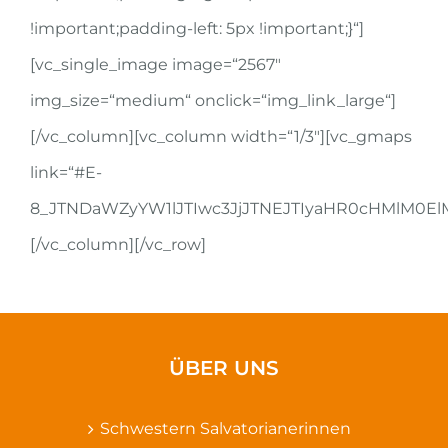
!important;padding-left: 5px !important;}“]
[vc_single_image image=“2567″
img_size=“medium“ onclick=“img_link_large“]
[/vc_column][vc_column width=“1/3″][vc_gmaps
link=“#E-
8_JTNDaWZyYW1lJTIwc3JjJTNEJTIyaHR0cHMlM0
[/vc_column][/vc_row]
ÜBER UNS
Schwestern Salvatorianerinnen