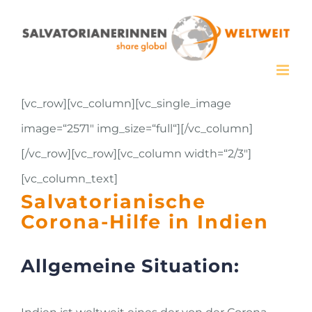
Zum
Inhalt
springen
[vc_row][vc_column][vc_single_image
image=“2571″ img_size=“full“][/vc_column]
[/vc_row][vc_row][vc_column width=“2/3″]
[vc_column_text]
Salvatorianische
Corona-Hilfe in Indien
Allgemeine Situation: