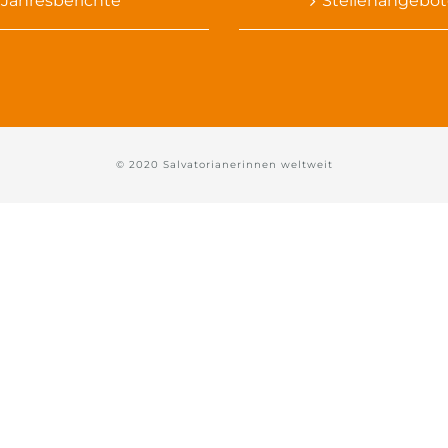
Jahresberichte
Stellenangebot
© 2020 Salvatorianerinnen weltweit