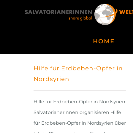
Zum
Inhalt
springen
HOME
Hilfe für Erdbeben-Opfer in
Nordsyrien
Hilfe für Erdbeben-Opfer in Nordsyrien
Salvatorianerinnen organisieren Hilfe
für Erdbeben-Opfer in Nordsyrien über