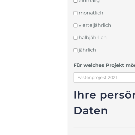
einmalig
monatlich
vierteljährlich
halbjährlich
jährlich
Für welches Projekt mö
Ihre persö
Daten