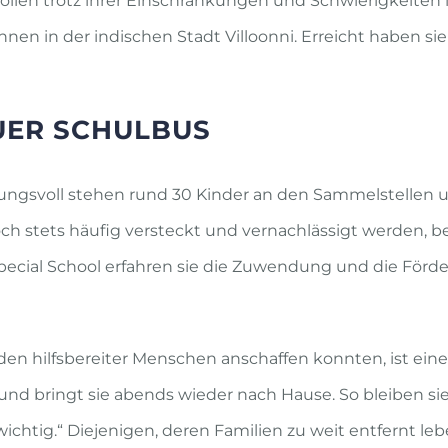
ollen trotz ihrer Einschränkungen und Schwierigkeiten 
nnen in der indischen Stadt Villoonni. Erreicht haben sie
UER SCHULBUS
tungsvoll stehen rund 30 Kinder an den Sammelstellen 
 stets häufig versteckt und vernachlässigt werden, be
 Special School erfahren sie die Zuwendung und die Förde
 hilfsbereiter Menschen anschaffen konnten, ist eine ries
b und bringt sie abends wieder nach Hause. So bleiben s
ichtig.“ Diejenigen, deren Familien zu weit entfernt 