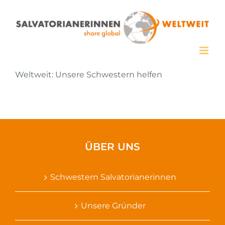
Zum
Inhalt
springen
Weltweit: Unsere Schwestern helfen
ÜBER UNS
Schwestern Salvatorianerinnen
Unsere Gründer