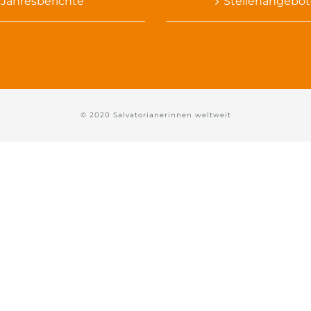
Jahresberichte
Stellenangebot
© 2020 Salvatorianerinnen weltweit