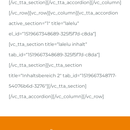
[/vc_tta_section][/vc_tta_accordion][/vc_column]
[/vc_row][vc_row][vc_column][vc_tta_accordion
active_section=“1″ title=“lalelu“
el_id=“1519667348689-325f5f7d-c8da“]
[vc_tta_section title=“lalelu inhalt“
tab_id=“1519667348689-325f5f7d-c8da“]
[/vc_tta_section][vc_tta_section
title=“Inhaltsbereich 2″ tab_id=“1519667348717-
54076b6d-3276″][/vc_tta_section]
[/vc_tta_accordion][/vc_column][/vc_row]