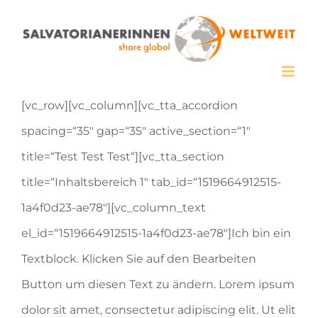
Zum
Inhalt
springen
[vc_row][vc_column][vc_tta_accordion
spacing=“35″ gap=“35″ active_section=“1″
title=“Test Test Test“][vc_tta_section
title=“Inhaltsbereich 1″ tab_id=“1519664912515-
1a4f0d23-ae78″][vc_column_text
el_id=“1519664912515-1a4f0d23-ae78″]Ich bin ein
Textblock. Klicken Sie auf den Bearbeiten
Button um diesen Text zu ändern. Lorem ipsum
dolor sit amet, consectetur adipiscing elit. Ut elit