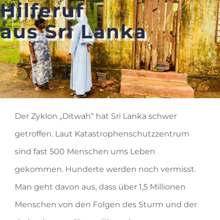
Hilferuf
Zum
aus Sri Lanka
Inhalt
springen
Der Zyklon „Ditwah“ hat Sri Lanka schwer
getroffen. Laut Katastrophenschutzzentrum
sind fast 500 Menschen ums Leben
gekommen. Hunderte werden noch vermisst.
Man geht davon aus, dass über 1,5 Millionen
Menschen von den Folgen des Sturm und der