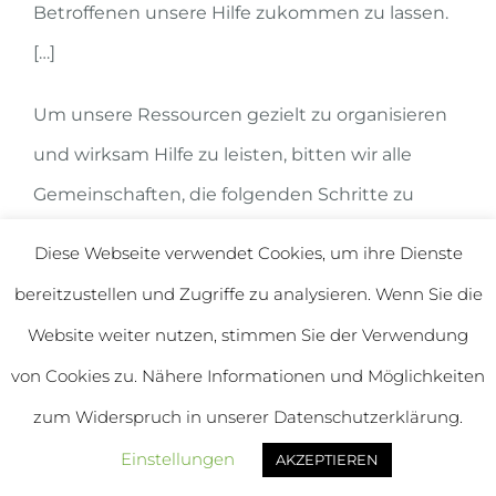
Betroffenen unsere Hilfe zukommen zu lassen.
[…]
Um unsere Ressourcen gezielt zu organisieren
und wirksam Hilfe zu leisten, bitten wir alle
Gemeinschaften, die folgenden Schritte zu
priorisieren:
Diese Webseite verwendet Cookies, um ihre Dienste
bereitzustellen und Zugriffe zu analysieren. Wenn Sie die
Wir bitten alle Gemeinschaften, die
Website weiter nutzen, stimmen Sie der Verwendung
betroffenen Menschen in eurer näheren
Umgebung zu besuchen und ihren Bedarf
von Cookies zu. Nähere Informationen und Möglichkeiten
zu ermitteln.
zum Widerspruch in unserer Datenschutzerklärung.
Bitte informiert uns so bald wie möglich
Einstellungen
AKZEPTIEREN
über ihre Bedürfnisse, damit wir sie